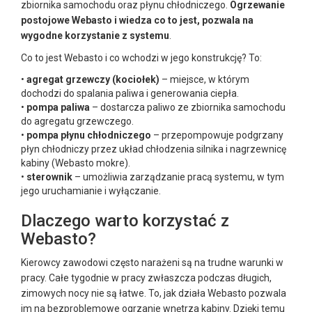
zbiornika samochodu oraz płynu chłodniczego.
Ogrzewanie
postojowe Webasto i wiedza co to jest, pozwala na
wygodne korzystanie z systemu
.
Co to jest Webasto i co wchodzi w jego konstrukcję? To:
•
agregat grzewczy (kociołek)
– miejsce, w którym
dochodzi do spalania paliwa i generowania ciepła.
•
pompa paliwa
– dostarcza paliwo ze zbiornika samochodu
do agregatu grzewczego.
•
pompa płynu chłodniczego
– przepompowuje podgrzany
płyn chłodniczy przez układ chłodzenia silnika i nagrzewnicę
kabiny (Webasto mokre).
•
sterownik
– umożliwia zarządzanie pracą systemu, w tym
jego uruchamianie i wyłączanie.
Dlaczego warto korzystać z
Webasto?
Kierowcy zawodowi często narażeni są na trudne warunki w
pracy. Całe tygodnie w pracy zwłaszcza podczas długich,
zimowych nocy nie są łatwe. To, jak działa Webasto pozwala
im na bezproblemowe ogrzanie wnętrza kabiny. Dzięki temu