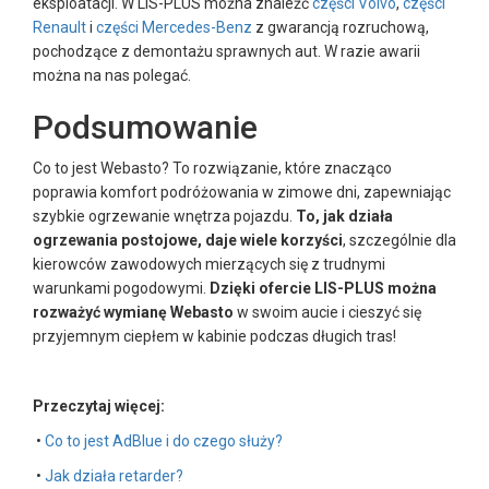
eksploatacji. W LIS-PLUS można znaleźć
części Volvo
,
części
Renault
i
części Mercedes-Benz
z gwarancją rozruchową,
pochodzące z demontażu sprawnych aut. W razie awarii
można na nas polegać.
Podsumowanie
Co to jest Webasto? To rozwiązanie, które znacząco
poprawia komfort podróżowania w zimowe dni, zapewniając
szybkie ogrzewanie wnętrza pojazdu.
To, jak działa
ogrzewania postojowe, daje wiele korzyści
, szczególnie dla
kierowców zawodowych mierzących się z trudnymi
warunkami pogodowymi.
Dzięki ofercie LIS-PLUS można
rozważyć wymianę Webasto
w swoim aucie i cieszyć się
przyjemnym ciepłem w kabinie podczas długich tras!
Przeczytaj więcej:
•
Co to jest AdBlue i do czego służy?
•
Jak działa retarder?