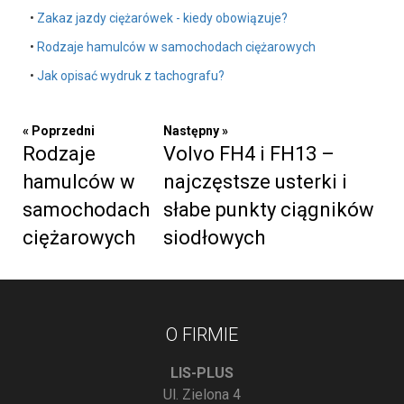
•
Zakaz jazdy ciężarówek - kiedy obowiązuje?
•
Rodzaje hamulców w samochodach ciężarowych
•
Jak opisać wydruk z tachografu?
« Poprzedni
Następny »
Rodzaje
Volvo FH4 i FH13 –
hamulców w
najczęstsze usterki i
samochodach
słabe punkty ciągników
ciężarowych
siodłowych
O FIRMIE
LIS-PLUS
Ul. Zielona 4