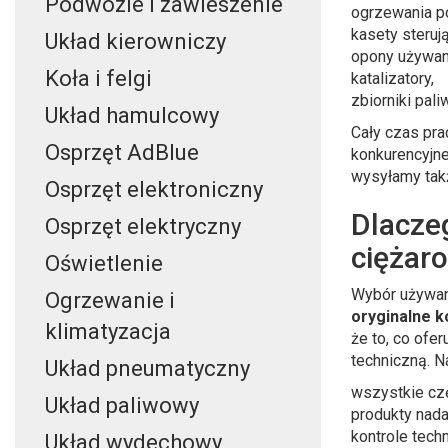
Podwozie i zawieszenie
ogrzewania p
kasety steruj
Układ kierowniczy
opony używan
Koła i felgi
katalizatory,
zbiorniki paliw
Układ hamulcowy
Cały czas pra
Osprzęt AdBlue
konkurencyjn
wysyłamy takż
Osprzęt elektroniczny
Dlacze
Osprzęt elektryczny
ciężar
Oświetlenie
Wybór używan
Ogrzewanie i
oryginalne 
klimatyzacja
że to, co ofe
techniczną. N
Układ pneumatyczny
wszystkie cz
Układ paliwowy
produkty nada
kontrole tech
Układ wydechowy