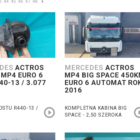
3
44
45
46
47
48
DES
ACTROS
MERCEDES
ACTROS
 MP4 EURO 6
MP4 BIG SPACE 450
40-13 / 3.077
EURO 6 AUTOMAT RO
2016
STU R440-13 /
KOMPLETNA KABINA BIG
SPACE - 2,50 SZEROKA