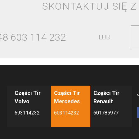
SKONTAKTUJ SIĘ Z
48 603 114 232
LUB
Części Tir
Części Tir
Części Tir
Volvo
Mercedes
Renault
693114232
603114232
601785977