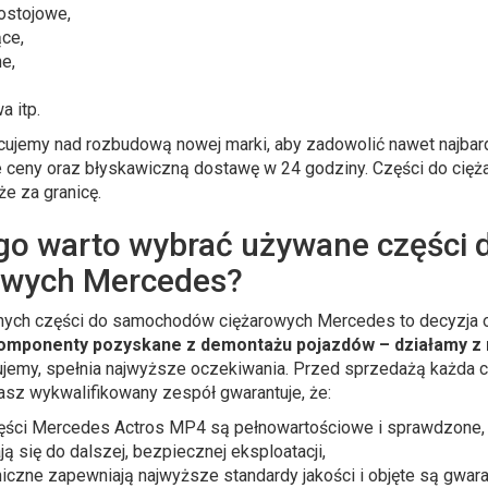
ostojowe,
ące,
e,
a itp.
cujemy nad rozbudową nowej marki, aby zadowolić nawet najbar
e ceny oraz błyskawiczną dostawę w 24 godziny. Części do ci
e za granicę.
go warto wybrać używane części
owych Mercedes?
ych części do samochodów ciężarowych Mercedes to decyzja opa
komponenty pozyskane z demontażu pojazdów – działamy z 
rujemy, spełnia najwyższe oczekiwania. Przed sprzedażą każda
asz wykwalifikowany zespół gwarantuje, że:
ęści Mercedes Actros MP4 są pełnowartościowe i sprawdzone,
ją się do dalszej, bezpiecznej eksploatacji,
niczne zapewniają najwyższe standardy jakości i objęte są gwar