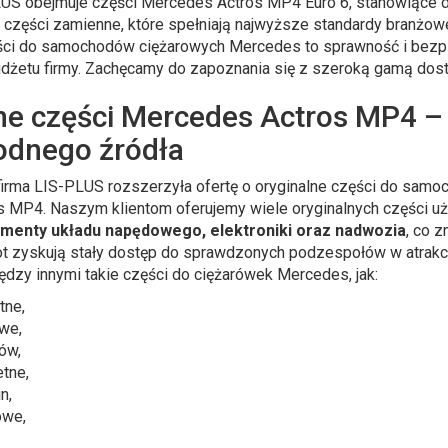
US obejmuje części Mercedes Actros MP4 Euro 6, stanowiące do
części zamienne, które spełniają najwyższe standardy branżowe
ci do samochodów ciężarowych Mercedes to sprawność i bezpie
udżetu firmy. Zachęcamy do zapoznania się z szeroką gamą do
e części Mercedes Actros MP4 –
odnego źródła
firma LIS-PLUS rozszerzyła ofertę o oryginalne części do sam
s MP4. Naszym klientom oferujemy wiele oryginalnych części u
ementy układu napędowego, elektroniki oraz nadwozia
, co 
lot zyskują stały dostęp do sprawdzonych podzespołów w atrak
dzy innymi takie części do ciężarówek Mercedes, jak:
tne,
owe,
ów,
tne,
n,
owe,