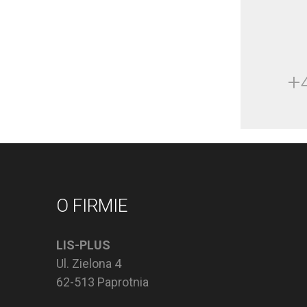
+
O FIRMIE
LIS-PLUS
Ul. Zielona 4
62-513 Paprotnia