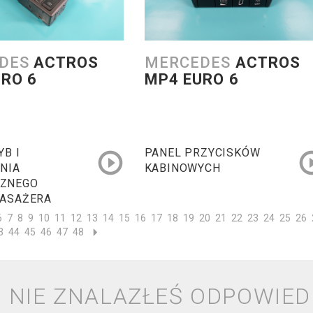
DES
ACTROS
MERCEDES
ACTROS
RO 6
MP4 EURO 6
YB I
PANEL PRZYCISKÓW
NIA
KABINOWYCH
ZNEGO
PASAŻERA
6
7
8
9
10
11
12
13
14
15
16
17
18
19
20
21
22
23
24
25
26
3
44
45
46
47
48
NIE ZNALAZŁEŚ ODPOWIED