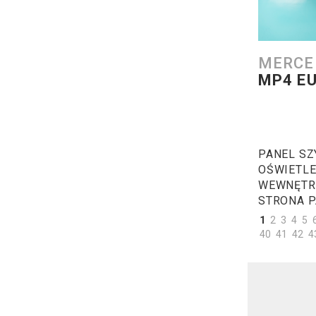
MERCE
MP4 EU
PANEL SZ
OŚWIETLE
WEWNĘTR
STRONA 
1
2
3
4
5
40
41
42
4