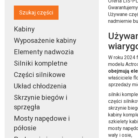
Oferta LIS-PL
Gwarantujemy 
Szukaj części
Używane częś
nadmiernie b
Kabiny
Używan
Wyposażenie kabiny
wiaryg
Elementy nadwozia
W roku 2024 
Silniki kompletne
modelu Actro
obejmują el
Części silnikowe
właściciele f
sprzedaży mię
Układ chłodzenia
silniki komple
Skrzynie biegów i
części silnik
sprzęgła
skrzynie bieg
kabiny komple
Mosty napędowe i
szkielety kabi
półosie
mosty napęd
wały i osie,