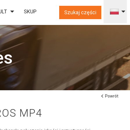
ULT
SKUP
Szukaj części
es
Powrót
ROS MP4