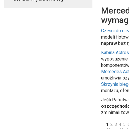
Merced
wymaga
Części do ci
modeli floto
napraw
bez r
Kabina Actro
wyposażenie w
komponentów
Mercedes Act
umożliwia szy
Skrzynia bie
montażu, ofer
Jeśli Państwa
oszczędnośc
zminimalizow
1
2
3
4
5