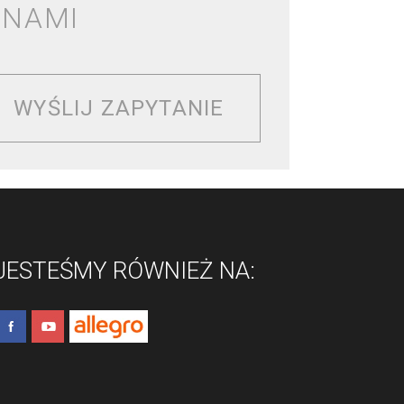
 NAMI
WYŚLIJ ZAPYTANIE
JESTEŚMY RÓWNIEŻ NA: