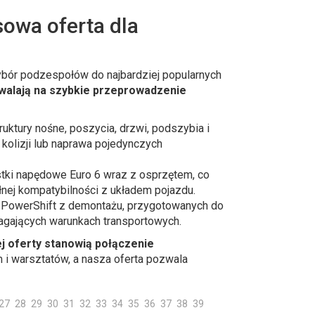
owa oferta dla
ybór podzespołów do najbardziej popularnych
alają na szybkie przeprowadzenie
uktury nośne, poszycia, drzwi, podszybia i
kolizji lub naprawa pojedynczych
ki napędowe Euro 6 wraz z osprzętem, co
nej kompatybilności z układem pojazdu.
PowerShift z demontażu, przygotowanych do
magających warunkach transportowych.
ej oferty stanowią połączenie
m i warsztatów, a nasza oferta pozwala
27
28
29
30
31
32
33
34
35
36
37
38
39