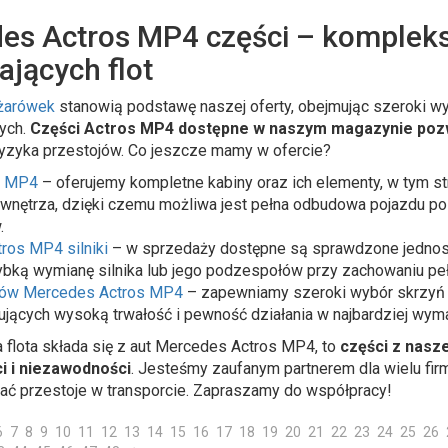
es Actros MP4 części – kompleks
jących flot
ężarówek
stanowią podstawę naszej oferty, obejmując szeroki w
wych.
Części Actros MP4 dostępne w naszym magazynie pozw
yzyka przestojów. Co jeszcze mamy w ofercie?
s MP4
– oferujemy kompletne kabiny oraz ich elementy, w tym str
nętrza, dzięki czemu możliwa jest pełna odbudowa pojazdu po 
.
ros MP4 silniki
– w sprzedaży dostępne są sprawdzone jednost
bką wymianę silnika lub jego podzespołów przy zachowaniu peł
gów Mercedes Actros MP4
– zapewniamy szeroki wybór skrzyń 
ujących wysoką trwałość i pewność działania w najbardziej wy
 flota składa się z aut Mercedes Actros MP4, to
części z nasz
i i niezawodności
. Jesteśmy zaufanym partnerem dla wielu fir
ać przestoje w transporcie. Zapraszamy do współpracy!
6
7
8
9
10
11
12
13
14
15
16
17
18
19
20
21
22
23
24
25
26