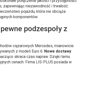
skonałe połączenie jakości i przystępności.
, zapewniając niezawodność i trwałość.
czeństwo pojazdu, która nie obciąża
stępnych komponentów.
 pewne podzespoły z
ochodów ciężarowych Mercedes, mianowicie
żywanych z modeli Euro 6.
Nowe dostawy
znacząco skraca czas napraw. Dzięki temu
cyjnych cenach. Firma LIS-PLUS posiada w