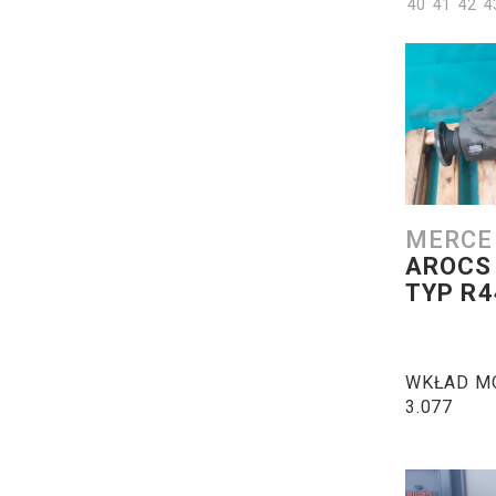
40
41
42
4
MERCE
AROCS
TYP R4
WKŁAD MO
3.077