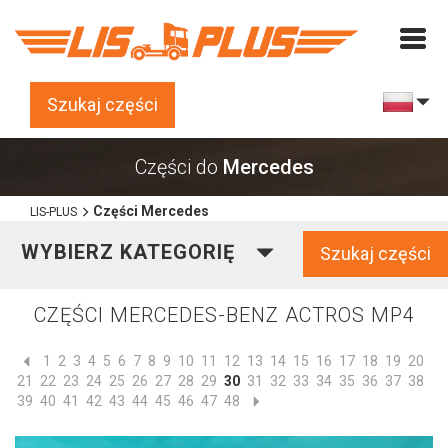
Szukaj części
Części do
Mercedes
Części Mercedes
LIS-PLUS
WYBIERZ KATEGORIĘ
Szukaj części
CZĘŚCI MERCEDES-BENZ ACTROS MP4
1
2
3
4
5
6
7
8
9
10
11
12
13
14
15
16
17
18
19
20
21
22
23
24
25
26
27
28
29
30
31
32
33
34
35
36
37
38
39
40
41
42
43
44
45
46
47
48