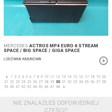
MERCEDES
ACTROS MP4 EURO 6 STREAM
SPACE / BIG SPACE / GIGA SPACE
LODÓWKA KABINOWA
1
2
3
4
5
6
7
8
9
10
11
12
13
14
15
16
17
18
19
20
21
22
23
24
25
26
27
28
29
30
31
32
33
34
35
36
37
38
39
40
41
42
43
44
45
46
47
48
NIE ZNALAZŁEŚ ODPOWIEDNIEJ
CZĘŚCI?