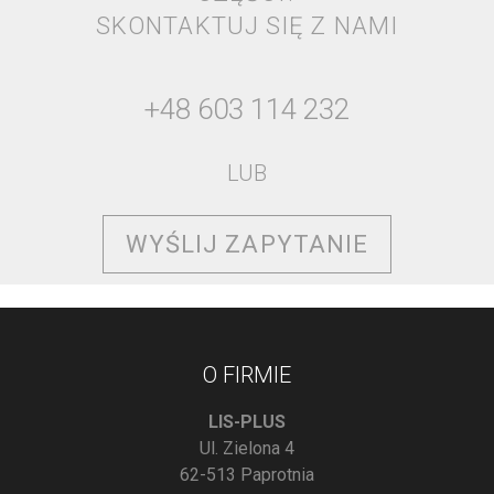
SKONTAKTUJ SIĘ Z NAMI
+48 603 114 232
LUB
WYŚLIJ ZAPYTANIE
O FIRMIE
LIS-PLUS
Ul. Zielona 4
62-513 Paprotnia