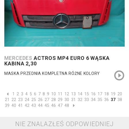
MERCEDES
ACTROS MP4 EURO 6 WĄSKA
KABINA 2,30
MASKA PRZEDNIA KOMPLETNA RÓŻNE KOLORY
1
2
3
4
5
6
7
8
9
10
11
12
13
14
15
16
17
18
19
20
21
22
23
24
25
26
27
28
29
30
31
32
33
34
35
36
37
38
39
40
41
42
43
44
45
46
47
48
NIE ZNALAZŁEŚ ODPOWIEDNIEJ