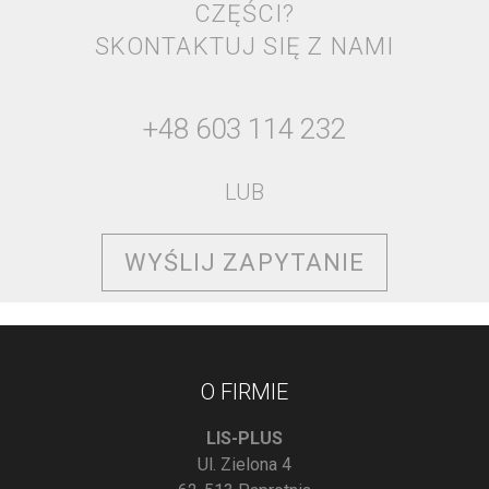
CZĘŚCI?
SKONTAKTUJ SIĘ Z NAMI
+48 603 114 232
LUB
WYŚLIJ ZAPYTANIE
O FIRMIE
LIS-PLUS
Ul. Zielona 4