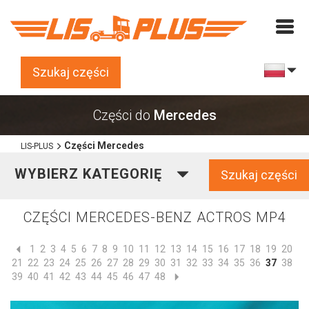
Szukaj części
Części do
Mercedes
Części Mercedes
LIS-PLUS
WYBIERZ KATEGORIĘ
Szukaj części
CZĘŚCI MERCEDES-BENZ ACTROS MP4
1
2
3
4
5
6
7
8
9
10
11
12
13
14
15
16
17
18
19
20
21
22
23
24
25
26
27
28
29
30
31
32
33
34
35
36
37
38
39
40
41
42
43
44
45
46
47
48