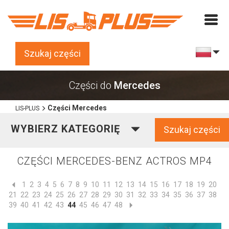
Szukaj części
Części do
Mercedes
Części Mercedes
LIS-PLUS
WYBIERZ KATEGORIĘ
Szukaj części
CZĘŚCI MERCEDES-BENZ ACTROS MP4
1
2
3
4
5
6
7
8
9
10
11
12
13
14
15
16
17
18
19
20
21
22
23
24
25
26
27
28
29
30
31
32
33
34
35
36
37
38
39
40
41
42
43
44
45
46
47
48