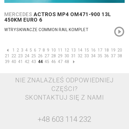
MERCEDES
ACTROS MP4 OM471-900 13L
450KM EURO 6
WTRYSKIWACZE COMMON RAIL KOMPLET
1
2
3
4
5
6
7
8
9
10
11
12
13
14
15
16
17
18
19
20
21
22
23
24
25
26
27
28
29
30
31
32
33
34
35
36
37
38
39
40
41
42
43
44
45
46
47
48
NIE ZNALAZŁEŚ ODPOWIEDNIEJ
CZĘŚCI?
SKONTAKTUJ SIĘ Z NAMI
+48 603 114 232