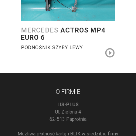
MERCEDES
ACTROS MP4
EURO 6
PODNOŚNIK SZYBY LEWY
O FIRMIE
LIS-PLUS
Ul. Zielona 4
62-513 Paprotnia
Możliwa płatność kartą i BLIK w siedzibie firmy