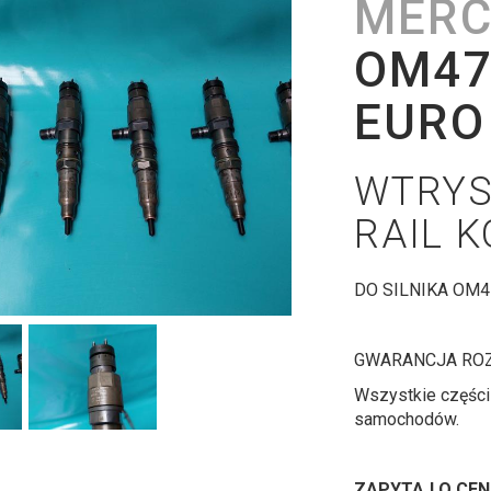
MER
OM47
EURO
WTRYS
RAIL 
DO SILNIKA OM4
GWARANCJA ROZ
Wszystkie częśc
samochodów.
ZAPYTAJ O CENĘ 