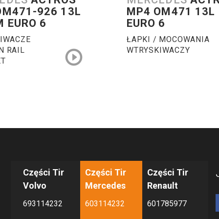
OM471-926 13L
MP4 OM471 13L
M EURO 6
EURO 6
IWACZE
ŁAPKI / MOCOWANIA
 RAIL
WTRYSKIWACZY
ET
Części Tir
Części Tir
Części Tir
Volvo
Mercedes
Renault
693114232
603114232
601785977