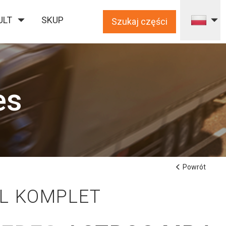
ULT
SKUP
Szukaj części
es
Powrót
L KOMPLET