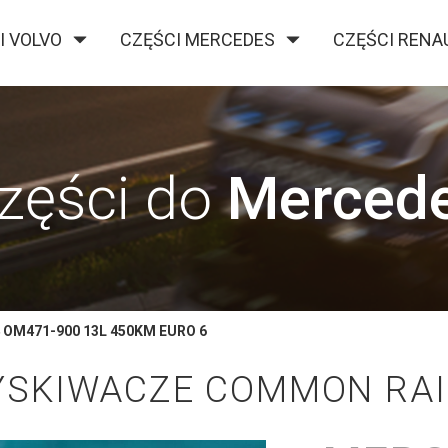
I VOLVO
CZĘŚCI MERCEDES
CZĘŚCI RENA
O FIRMIE
KONTAKT
BLOG
zęści do
Merced
OM471-900 13L 450KM EURO 6
SKIWACZE COMMON RAI