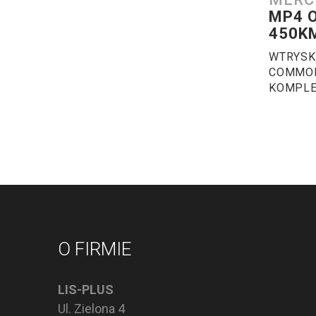
MP4 
450K
WTRYSK
COMMON
KOMPL
O FIRMIE
LIS-PLUS
Ul. Zielona 4