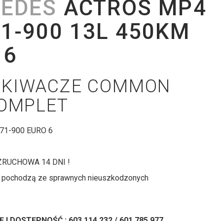
CEDES
ACTROS MP4
1-900 13L 450KM
 6
KIWACZE COMMON
KOMPLET
71-900 EURO 6
RUCHOWA 14 DNI !
i pochodzą ze sprawnych nieuszkodzonych
I DOSTĘPNOŚĆ : 603 114 232 / 601 785 977