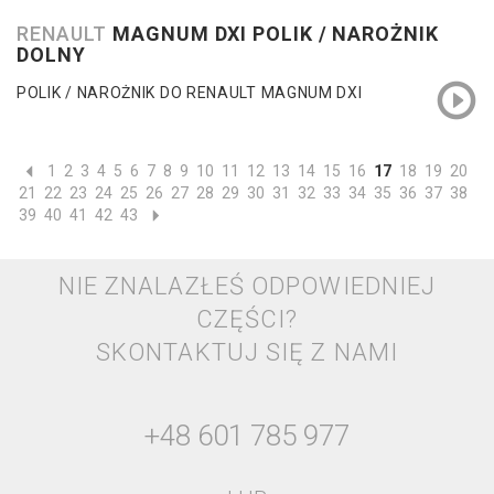
RENAULT
MAGNUM DXI POLIK / NAROŻNIK
DOLNY
POLIK / NAROŻNIK DO RENAULT MAGNUM DXI
1
2
3
4
5
6
7
8
9
10
11
12
13
14
15
16
17
18
19
20
21
22
23
24
25
26
27
28
29
30
31
32
33
34
35
36
37
38
39
40
41
42
43
NIE ZNALAZŁEŚ ODPOWIEDNIEJ
CZĘŚCI?
SKONTAKTUJ SIĘ Z NAMI
+48 601 785 977