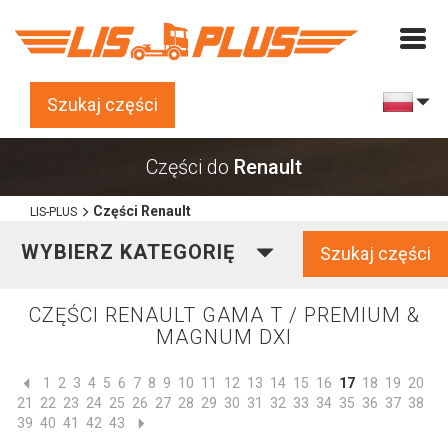
Szukaj części
Części do
Renault
Części Renault
LIS-PLUS
WYBIERZ KATEGORIĘ
Szukaj części
CZĘŚCI RENAULT GAMA T / PREMIUM &
MAGNUM DXI
1
2
3
4
5
6
7
8
9
10
11
12
13
14
15
16
17
18
19
20
21
22
23
24
25
26
27
28
29
30
31
32
33
34
35
36
37
38
39
40
41
42
43