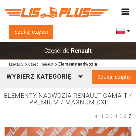
Szukaj części
Części do
Renault
Elementy nadwozia
LIS-PLUS
Części Renault
WYBIERZ KATEGORIĘ
Szukaj części
ELEMENTY NADWOZIA RENAULT GAMA T /
PREMIUM / MAGNUM DXI
1
2
3
4
5
6
7