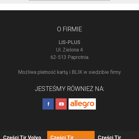
O FIRMIE
LIS-PLUS
Ul. Zielona 4
62-513 Paprotnia
Możliwa płatność kartą i BLIK w siedzibie firmy
JESTEŚMY RÓWNIEŻ NA:
Części Tir Volvo
Części Tir
Części Tir