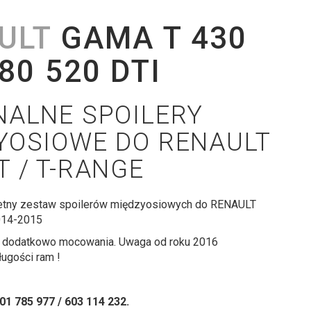
ULT
GAMA T 430
80 520 DTI
NALNE SPOILERY
YOSIOWE DO RENAULT
 / T-RANGE
letny zestaw spoilerów międzyosiowych do RENAULT
014-2015
 dodatkowo mocowania. Uwaga od roku 2016
ugości ram !
01 785 977 / 603 114 232.