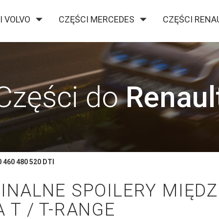
I VOLVO
CZĘŚCI MERCEDES
CZĘŚCI RENA
O FIRMIE
KONTAKT
BLOG
Części do
Renaul
 460 480 520 DTI
INALNE SPOILERY MIĘD
 T / T-RANGE