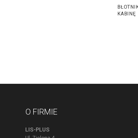
BŁOTNI
KABINĘ
O FIRMIE
LIS-PLUS
Ul. Zielona 4