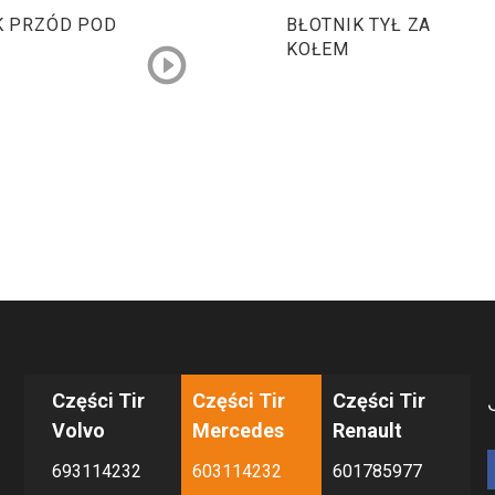
K PRZÓD POD
BŁOTNIK TYŁ ZA
KOŁEM
Części Tir
Części Tir
Części Tir
Volvo
Mercedes
Renault
693114232
603114232
601785977