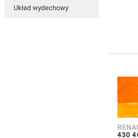
Układ wydechowy
RENA
430 4