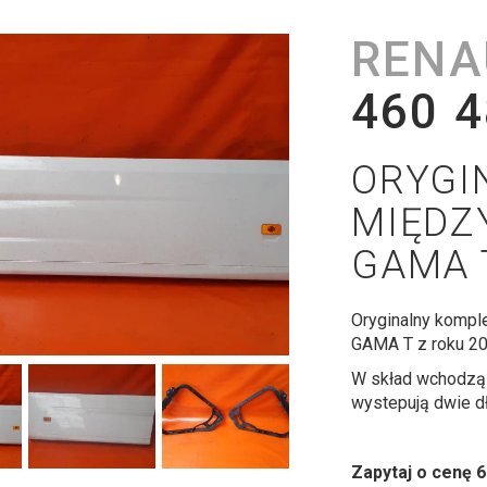
RENA
460 4
ORYGI
MIĘDZ
GAMA T
Oryginalny komp
GAMA T z roku 2
W skład wchodzą
wystepują dwie dł
Zapytaj o cenę 6