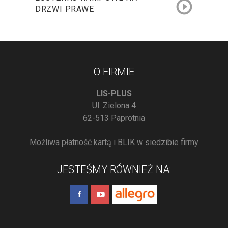
DRZWI PRAWE
O FIRMIE
LIS-PLUS
Ul. Zielona 4
62-513 Paprotnia
Możliwa płatność kartą i BLIK w siedzibie firmy
JESTEŚMY RÓWNIEŻ NA: