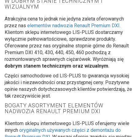
W DOBRYM STANIE TECHNICZNYM I
WIZUALNYM
Atrakcyjna cena to jednak nie jedyna zaleta oferowanych
przez nas
elementów nadwozia Renault Premium DXI
.
Klientom sklepu internetowego LIS-PLUS dostarczamy
wyłącznie pełnowartościowe, sprawdzone produkty.
Oferowane przez nas oryginalne stopnie górne do Renault
Premium DXI 410, 430, 440, 450, 460 pochodzą z
rozmontowanych sprawnych ciężarówek. Wyróżniają się
dobrym stanem technicznym oraz wizualnym
.
Części samochodowe od LIS-PLUS to gwarancja wysokiej
jakości i niezawodności oraz przystępnej ceny. Pozytywne
opinie naszych dotychczasowych klientów potwierdzają, że
tak rzeczywiście jest.
BOGATY ASORTYMENT ELEMENTÓW
NADWOZIA RENAULT PREMIUM DXI
Klientom sklepu internetowego LIS-PLUS oferujemy wiele
innych
oryginalnych używanych części z demontażu do
Renault Premium DXI
. W naszej ofercie znajdują się między