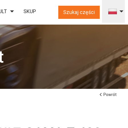
ULT
SKUP
Szukaj części
t
Powrót