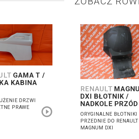
ZOBACZ RÓW
ULT
GAMA T /
KA KABINA
RENAULT
MAGN
DXI BŁOTNIK /
UŻENIE DRZWI
NADKOLE PRZÓD
TNE PRAWE
ORYGINALNE BŁOTNIKI
PRZEDNIE DO RENAULT
MAGNUM DXI