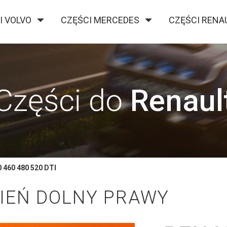
I VOLVO
CZĘŚCI MERCEDES
CZĘŚCI RENA
O FIRMIE
KONTAKT
BLOG
Części do
Renaul
 460 480 520 DTI
IEŃ DOLNY PRAWY