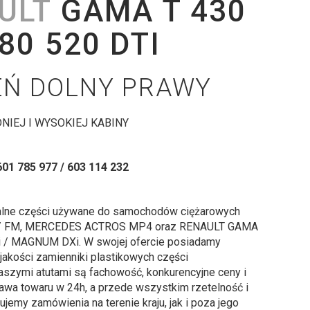
ULT
GAMA T 430
80 520 DTI
EŃ DOLNY PRAWY
NIEJ I WYSOKIEJ KABINY
601 785 977 / 603 114 232
alne części używane do samochodów ciężarowych
 / FM, MERCEDES ACTROS MP4 oraz RENAULT GAMA
 / MAGNUM DXi. W swojej ofercie posiadamy
jakości zamienniki plastikowych części
szymi atutami są fachowość, konkurencyjne ceny i
wa towaru w 24h, a przede wszystkim rzetelność i
ujemy zamówienia na terenie kraju, jak i poza jego