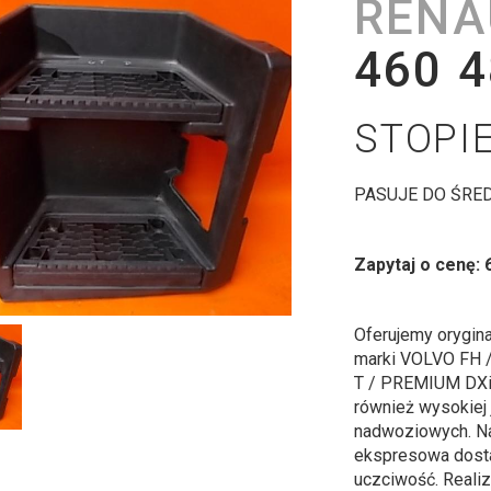
RENA
460 4
STOPI
PASUJE DO ŚRED
Zapytaj o cenę: 
Oferujemy orygin
marki VOLVO FH
T / PREMIUM DXi
również wysokiej 
nadwoziowych. Na
ekspresowa dosta
uczciwość. Realiz