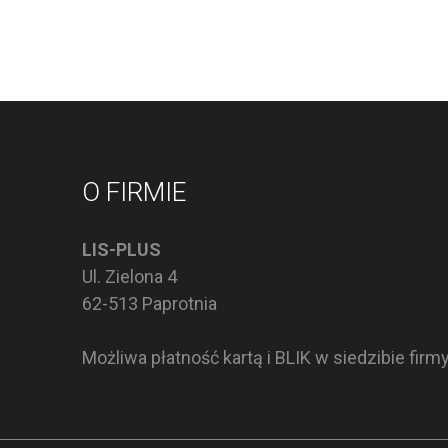
O FIRMIE
LIS-PLUS
Ul. Zielona 4
62-513 Paprotnia
Możliwa płatność kartą i BLIK w siedzibie firm