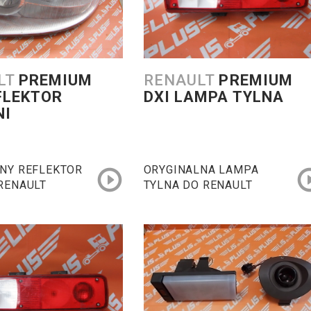
LT
PREMIUM
RENAULT
PREMIUM
FLEKTOR
DXI LAMPA TYLNA
NI
NY REFLEKTOR
ORYGINALNA LAMPA
RENAULT
TYLNA DO RENAULT
XI 410 / 430 /
PREMIUM DXI 410 / 430 /
 / 460
440 / 450 / 460