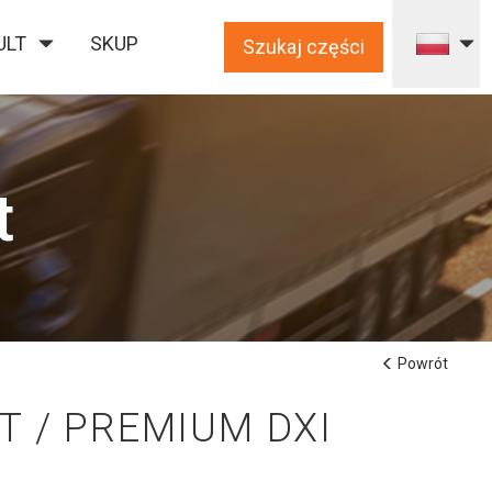
ULT
SKUP
Szukaj części
t
Powrót
T / PREMIUM DXI