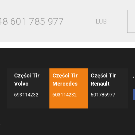
48 601 785 977
LUB
Części Tir
Części Tir
Części Tir
Volvo
Mercedes
Renault
693114232
603114232
601785977
y