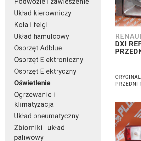
Podwozie i zawieszenie
Układ kierowniczy
Koła i felgi
RENAU
Układ hamulcowy
DXI RE
Osprzęt Adblue
PRZED
Osprzęt Elektroniczny
Osprzęt Elektryczny
ORYGINAL
Oświetlenie
PRZEDNI 
PREMIUM D
Ogrzewanie i
440 / 450
klimatyzacja
Układ pneumatyczny
Zbiorniki i układ
paliwowy