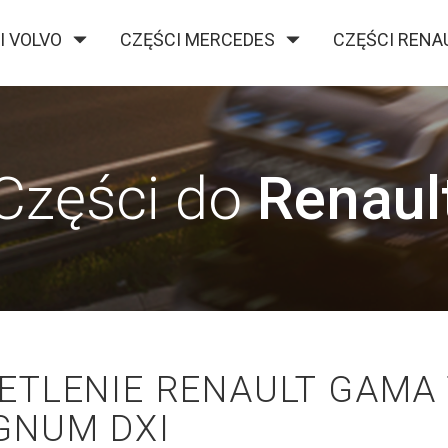
I VOLVO
CZĘŚCI MERCEDES
CZĘŚCI RENA
O FIRMIE
KONTAKT
BLOG
Części do
Renaul
ETLENIE RENAULT GAMA 
GNUM DXI