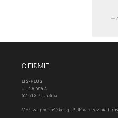
+
O FIRMIE
LIS-PLUS
Ul. Zielona 4
62-513 Paprotnia
Możliwa płatność kartą i BLIK w siedzibie firm