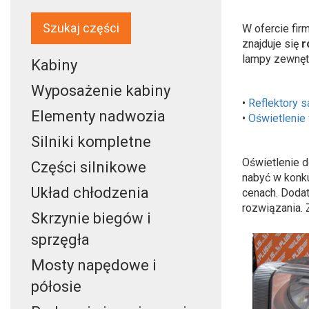
Szukaj części
W ofercie fir
znajduje się
r
lampy zewnętr
Kabiny
Wyposażenie kabiny
•
Reflektory 
Elementy nadwozia
•
Oświetlenie 
Silniki kompletne
Oświetlenie 
Części silnikowe
nabyć w konk
Układ chłodzenia
cenach. Doda
rozwiązania. 
Skrzynie biegów i
sprzęgła
Mosty napędowe i
półosie