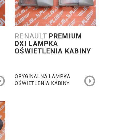
RENAULT
PREMIUM
DXI LAMPKA
OŚWIETLENIA KABINY
ORYGINALNA LAMPKA
OŚWIETLENIA KABINY
RENAULT PREMIUM DXI
410 / 430 / 440 / 450 /
460