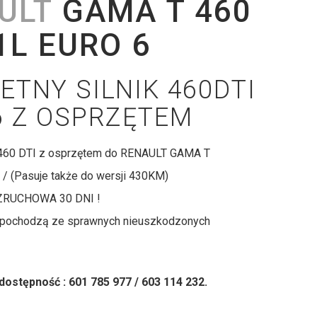
ULT
GAMA T 460
1L EURO 6
ETNY SILNIK 460DTI
6 Z OSPRZĘTEM
k 460 DTI z osprzętem do RENAULT GAMA T
 / (Pasuje także do wersji 430KM)
RUCHOWA 30 DNI !
i pochodzą ze sprawnych nieuszkodzonych
 dostępność : 601 785 977 / 603 114 232.