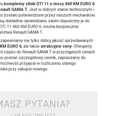
wu
kompletny silnik DTI 11 o mocy 460 KM EURO 6
enault GAMA T.
Jest w dobrym stanie technicznym i
 co zostało potwierdzone przez naszych mechaników.
i są dokładnie sprawdzane, zanim dopuścimy je do
k DTI 11 460 KM EURO 6. można bezpiecznie
ństwa Renault GAMA T.
zapewniamy nie tylko dobrą jakość sprzedawanych
0 KM EURO 6
, ale także
atrakcyjne ceny
. Oferujemy
nt części do Renault GAMA T w przystępnych cenach.
wo poznać szczegółowy cennik, zapraszamy do
e możliwość przyjęcia w rozliczeniu starego
nika przy zakupie nowego.
MASZ PYTANIA?