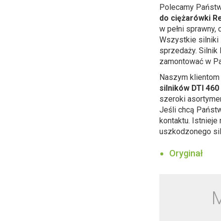
Polecamy Państ
do ciężarówki R
w pełni sprawny,
Wszystkie silnik
sprzedaży. Silni
zamontować w Pa
Naszym klientom 
silników DTI 46
szeroki asortyme
Jeśli chcą Państ
kontaktu. Istniej
uszkodzonego sil
Oryginał