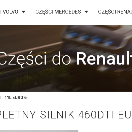
I VOLVO
CZĘŚCI MERCEDES
CZĘŚCI RENA
O FIRMIE
KONTAKT
BLOG
Części do
Renaul
TI 11L EURO 6
LETNY SILNIK 460DTI E