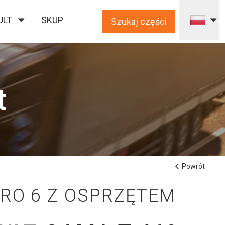
ULT
SKUP
Szukaj części
t
Powrót
URO 6 Z OSPRZĘTEM