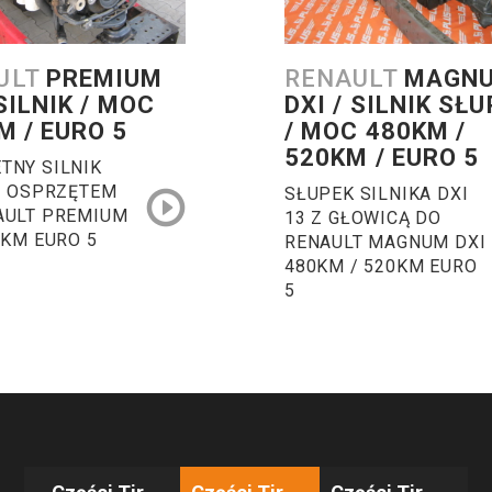
ULT
PREMIUM
RENAULT
MAGN
 SILNIK / MOC
DXI / SILNIK SŁ
M / EURO 5
/ MOC 480KM /
520KM / EURO 5
TNY SILNIK
 Z OSPRZĘTEM
SŁUPEK SILNIKA DXI
AULT PREMIUM
13 Z GŁOWICĄ DO
 KM EURO 5
RENAULT MAGNUM DXI
480KM / 520KM EURO
5