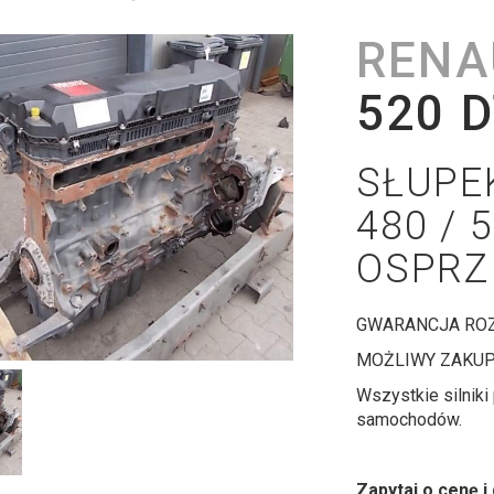
RENA
520 D
SŁUPE
480 / 
OSPRZ
GWARANCJA ROZ
MOŻLIWY ZAKUP 
Wszystkie silnik
samochodów.
Zapytaj o cenę i