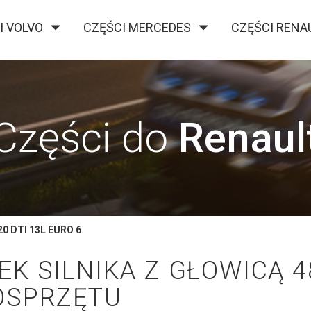
I VOLVO
CZĘŚCI MERCEDES
CZĘŚCI RENA
O FIRMIE
KONTAKT
BLOG
Części do
Renaul
0 DTI 13L EURO 6
EK SILNIKA Z GŁOWICĄ 48
OSPRZĘTU