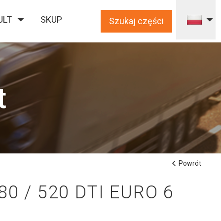
ULT
SKUP
Szukaj części
t
Powrót
0 / 520 DTI EURO 6