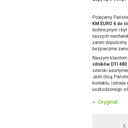
Polecamy Państw
KM EURO 6 do ci
technicznym i był
naszych mechanik
zanim dopuścimy 
bezpiecznie zam
Naszym klientom 
silników DTI 48
szeroki asortyme
Jeśli chcą Państ
kontaktu. Istniej
uszkodzonego sil
Oryginał