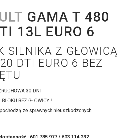
ULT
GAMA T 480
TI 13L EURO 6
K SILNIKA Z GŁOWICĄ
520 DTI EURO 6 BEZ
ĘTU
RUCHOWA 30 DNI
BLOKU BEZ GŁOWICY !
i pochodzą ze sprawnych nieuszkodzonych
 dostępność : 601 785 977 / 603 114 232.