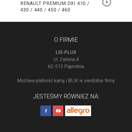
RENAULT PREMIUM DXI 410 /
430 / 440 / 450 / 460
O FIRMIE
LIS-PLUS
Ul. Zielona 4
62-513 Paprotnia
Możliwa płatność kartą i BLIK w siedzibie firmy
JESTEŚMY RÓWNIEŻ NA: