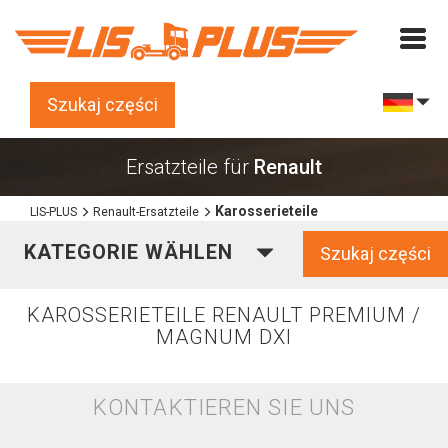
Szukaj części
Ersatzteile für
Renault
Karosserieteile
LIS-PLUS
Renault-Ersatzteile
KATEGORIE WÄHLEN
Szukaj części
KAROSSERIETEILE RENAULT PREMIUM /
MAGNUM DXI
KONTAKTIEREN SIE UNS