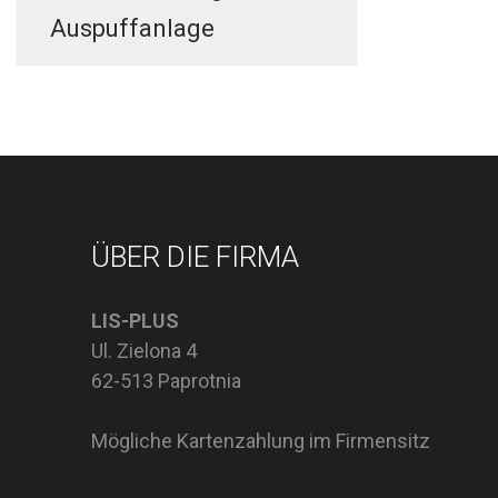
Auspuffanlage
ÜBER DIE FIRMA
LIS-PLUS
Ul. Zielona 4
62-513 Paprotnia
Mögliche Kartenzahlung im Firmensitz