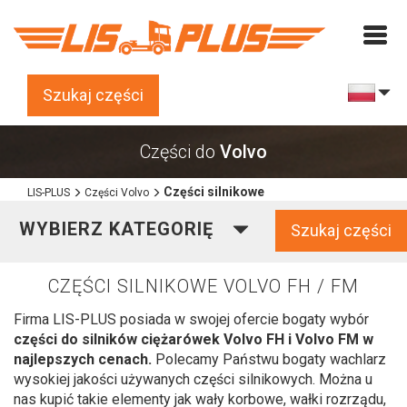
Szukaj części
Części do
Volvo
Części silnikowe
LIS-PLUS
Części Volvo
WYBIERZ KATEGORIĘ
Szukaj części
CZĘŚCI SILNIKOWE VOLVO FH / FM
Firma LIS-PLUS posiada w swojej ofercie bogaty wybór
części do silników ciężarówek Volvo FH i Volvo FM w
najlepszych cenach.
Polecamy Państwu bogaty wachlarz
wysokiej jakości używanych części silnikowych. Można u
nas kupić takie elementy jak wały korbowe, wałki rozrządu,