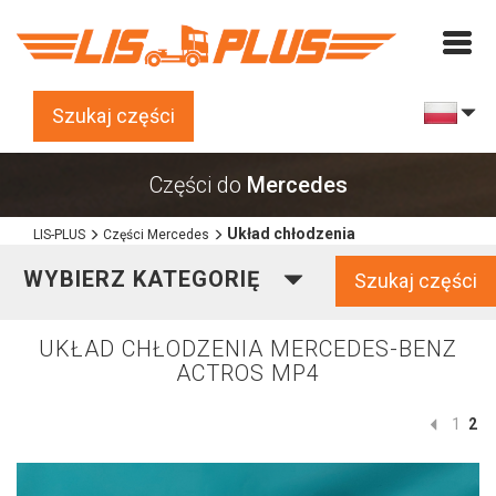
Szukaj części
Części do
Mercedes
Układ chłodzenia
LIS-PLUS
Części Mercedes
WYBIERZ KATEGORIĘ
Szukaj części
UKŁAD CHŁODZENIA MERCEDES-BENZ
ACTROS MP4
1
2