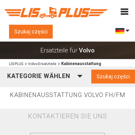
Szukaj części
Ersatzteile für
Volvo
Kabinenausstattung
LIS-PLUS
Volvo-Ersatzteile
KATEGORIE WÄHLEN
Szukaj części
KABINENAUSSTATTUNG VOLVO FH/FM
KONTAKTIEREN SIE UNS