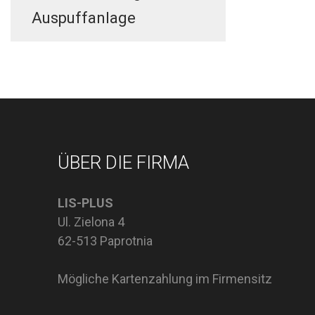
Auspuffanlage
ÜBER DIE FIRMA
LIS-PLUS
Ul. Zielona 4
62-513 Paprotnia
Mögliche Kartenzahlung im Firmensitz